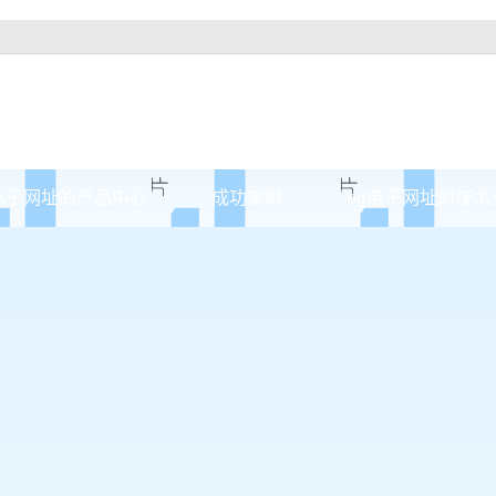
电子网址的产品中心
成功案例
pg电子网址的技术
江门原木门
案例展示
江门实木油漆门
江门实木3d静音门
江门烤瓷门
江门实木复合门
江门原木烤瓷门