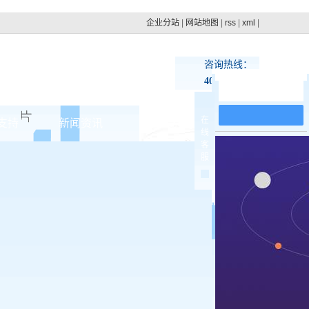
企业分站
|
网站地图
|
rss
|
xml
|
咨询热线：
400-100-4879
在线留言
在
支持
新闻资讯
联系pg电子网址
线
客
集团动态
服
>
行业新闻