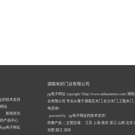
湖南米好门业有限公司
pg电子网址 copyright ©http://www.mihaomenye.com/
网址的技术支持
业有限公司 专业从事于
湖南实木门
,
长沙木门
,
工程木门
子网址
电咨询!
新闻资讯
powered by pg电子网址的技术支持：
址的产品中心
热推产品
| 主营区域：
江苏
上海
南京
浙江
山西
北京
系pg电子网址
合肥
丽江
深圳