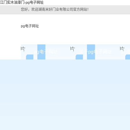
江门实木油漆门-pg电子网址
您好，欢迎湖南米好门业有限公司官方网站！
pg电子网址
pg电子网址
关于pg电子网址
pg
pg电子网址的简介
pg电子网址的文化
组织架构
公司团队
荣誉资质