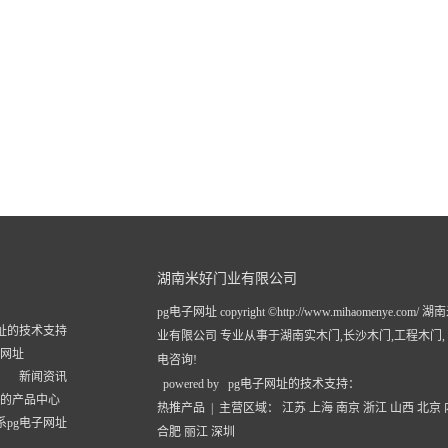
湖南米好门业有限公司
pg电子网址 copyright ©http://www.mihaomenye.com/
网址的技术支持
业有限公司 专业从事于
湖南实木门
,
长沙木门
,
工程木门
子网址
电咨询!
新闻资讯
powered by pg电子网址的技术支持：
址的产品中心
热推产品
| 主营区域：
江苏
上海
南京
浙江
山西
北京
系pg电子网址
合肥
丽江
深圳