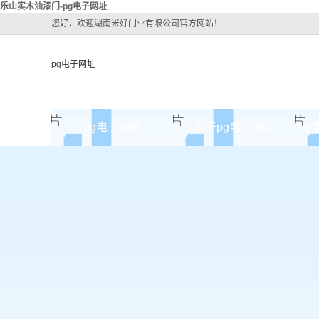
乐山实木油漆门-pg电子网址
您好，欢迎湖南米好门业有限公司官方网站！
pg电子网址
pg电子网址
关于pg电子网址
pg
pg电子网址的简介
pg电子网址的文化
组织架构
公司团队
荣誉资质