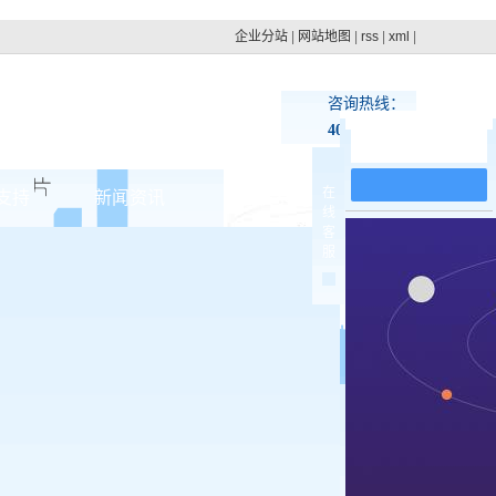
企业分站
|
网站地图
|
rss
|
xml
|
咨询热线：
400-100-4879
在线留言
在
支持
新闻资讯
联系pg电子网址
线
客
集团动态
服
>
行业新闻