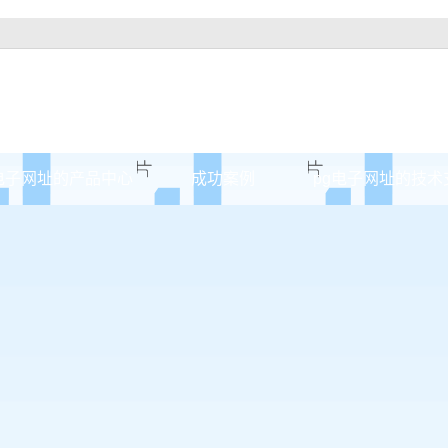
电子网址的产品中心
成功案例
pg电子网址的技术
乐山原木门
案例展示
乐山实木油漆门
乐山实木3d静音门
乐山烤瓷门
乐山实木复合门
乐山原木烤瓷门