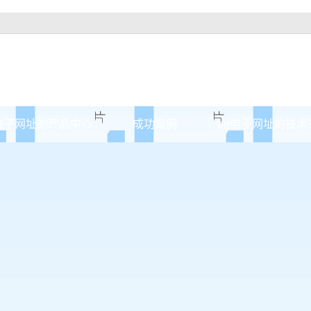
电子网址的产品中心
成功案例
pg电子网址的技术
绵阳原木门
案例展示
绵阳实木油漆门
绵阳实木3d静音门
绵阳烤瓷门
绵阳实木复合门
绵阳原木烤瓷门