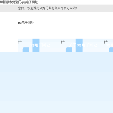
绵阳原木烤瓷门-pg电子网址
您好，欢迎湖南米好门业有限公司官方网站！
pg电子网址
pg电子网址
关于pg电子网址
pg
pg电子网址的简介
pg电子网址的文化
组织架构
公司团队
荣誉资质