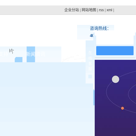
企业分站
|
网站地图
|
rss
|
xml
|
咨询热线：
400-100-4879
在线留言
在
支持
新闻资讯
联系pg电子网址
线
客
集团动态
服
>
行业新闻