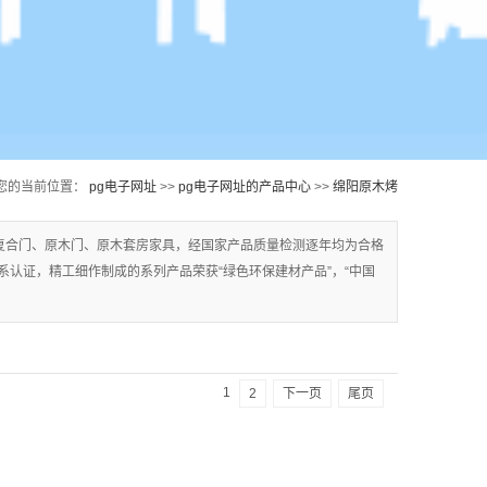
您的当前位置：
pg电子网址
>>
pg电子网址的产品中心
>>
绵阳原木烤
瓷门
复合门、原木门、原木套房家具，经国家产品质量检测逐年均为合格
质量体系认证，精工细作制成的系列产品荣获“绿色环保建材产品”，“中国
1
2
下一页
尾页