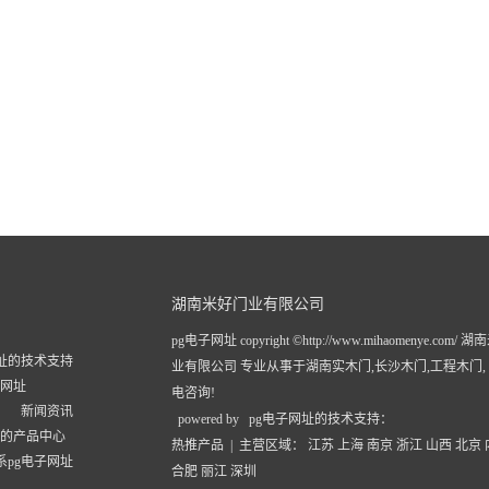
湖南米好门业有限公司
pg电子网址 copyright ©http://www.mihaomenye.com/
网址的技术支持
业有限公司 专业从事于
湖南实木门
,
长沙木门
,
工程木门
子网址
电咨询!
新闻资讯
powered by pg电子网址的技术支持：
址的产品中心
热推产品
| 主营区域：
江苏
上海
南京
浙江
山西
北京
系pg电子网址
合肥
丽江
深圳