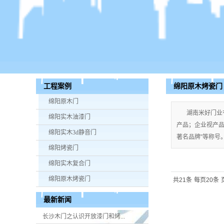
绵阳原木烤瓷门
工程案例
绵阳原木门
湖南米好门业
绵阳实木油漆门
产品；企业视产品质
绵阳实木3d静音门
著名品牌”等称号。手
绵阳烤瓷门
绵阳实木复合门
绵阳原木烤瓷门
共21条
每页20条
最新新闻
长沙木门之认识开放漆门和烤...