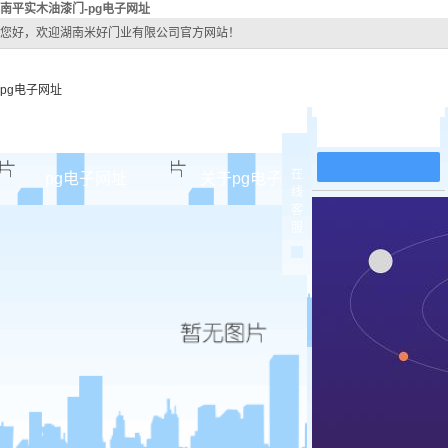
南平实木油漆门-pg电子网址
您好，欢迎湖南米好门业有限公司官方网站！
pg电子网址
在线留言
在
pg电子网址
关于pg电子网址
pg电子网址
线
客
pg电子网址的简介
南平原
服
pg电子网址的文化
南平实木
组织架构
南平实木3
公司团队
南平烤
荣誉资质
南平实木
南平原木