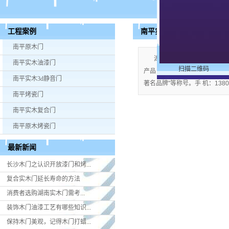
南平实木油漆门
工程案例
南平原木门
湖南米好门业有限公司公司
南平实木油漆门
扫描二维码
产品；企业视产品质量为生命，严格
南平实木3d静音门
著名品牌”等称号。手 机：13808
南平烤瓷门
南平实木复合门
南平原木烤瓷门
最新新闻
长沙木门之认识开放漆门和烤...
复合实木门延长寿命的方法
消费者选购湖南实木门​需考...
装饰木门油漆工艺有哪些知识...
保持木门美观，记得木门打蜡...