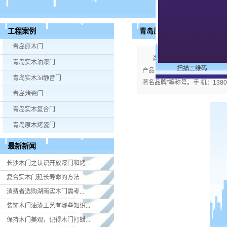
青岛原木门
工程案例
青岛原木门
湖南米好门业有限公司公司
青岛实木油漆门
扫描二维码
产品；企业视产品质量为生命，严格
青岛实木3d静音门
著名品牌”等称号。手 机：13808
青岛烤瓷门
青岛实木复合门
青岛原木烤瓷门
最新新闻
长沙木门之认识开放漆门和烤...
复合实木门延长寿命的方法
消费者选购湖南实木门​需考...
装饰木门油漆工艺有哪些知识...
保持木门美观，记得木门打蜡...