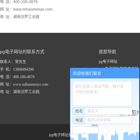
电 话：400-100-4879
网 址：www.mihaomenye.com
地 址：湖南汨罗工业园
pg电子网址的联系方式
底部导航
pg电子网址
联系人：贺先生
pg电子网址的技术支持
手 机：13808494260
欢迎给我们留言
关于pg电子网址
电 话：400-100-4879
新闻资讯
网 址：www.mihaomenye.com
请在此输入留言内容，我们会
pg电子网址的产品中心
地 址：湖南汨罗工业园
尽快与您联系。
联系pg电子网址
工程案例
姓名
联系人
电话
座机/手机号码
pg电子网址的友情链接：