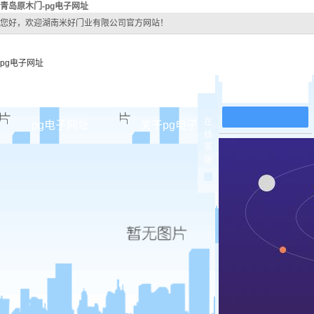
青岛原木门-pg电子网址
您好，欢迎湖南米好门业有限公司官方网站！
pg电子网址
在线留言
在
pg电子网址
关于pg电子网址
pg电子网址
线
客
pg电子网址的简介
青岛原
服
pg电子网址的文化
青岛实木
组织架构
青岛实木3
公司团队
青岛烤
荣誉资质
青岛实木
青岛原木