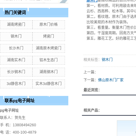
原木门
是指以精选的自然木材
第一，看材质。可利用敲击来
云杉、西南桦、松木等。其中
热门关键词
第二，看纹理。原木门由于选
比较美观的木材作为装饰。
湖南烤瓷门
原木门价格
第三，看重量。衡量木门性价
第四，干湿度周期。因南方天
钢木门
烤瓷门
第五，雕花工艺。好的雕花工
长沙木门
湖南原木烤瓷门
相关标签：
钢木门
湖南实木门
铝木生态门
长沙钢木门
湖南钢木门
上一篇：
下一篇：
佛山原木门厂家
3d静音木门
实木3d静音木门
最近浏览：
联系pg电子网址
pg电子网址
相关产品：
联系人：贺先生
手 机：13808494260
电 话：400-100-4879