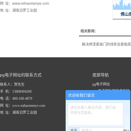
网 址：www.mihaomenye.com
地 址：湖南汨罗工业园
佛山
相关新闻：
解决烤漆套装门的线条及套板底
pg电子网址的联系方式
底部导航
pg电子网址
联系人：贺先生
pg电子网址的技术支持
手 机：13808494260
欢迎给我们留言
关于pg电子网址
电 话：400-100-4879
新闻资讯
网 址：www.mihaomenye.com
请在此输入留言内容，我们会
pg电子网址的产品中心
地 址：湖南汨罗工业园
尽快与您联系。
联系pg电子网址
工程案例
姓名
联系人