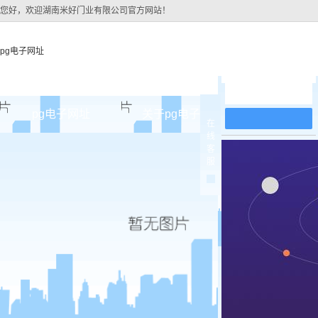
您好，欢迎湖南米好门业有限公司官方网站！
pg电子网址
在线留言
pg电子网址
关于pg电子网址
pg电子网址
在
线
pg电子网址的简介
佛山原
客
服
pg电子网址的文化
佛山实木
组织架构
佛山实木3
公司团队
佛山烤
荣誉资质
佛山实木
佛山原木