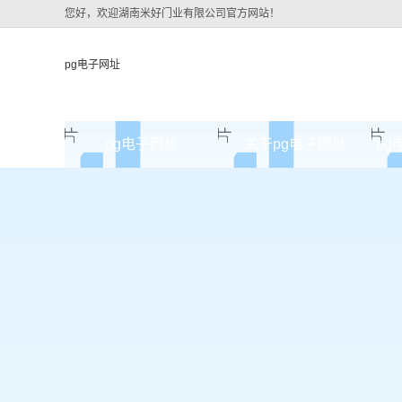
您好，欢迎湖南米好门业有限公司官方网站！
pg电子网址
pg电子网址
关于pg电子网址
pg
pg电子网址的简介
pg电子网址的文化
组织架构
公司团队
荣誉资质