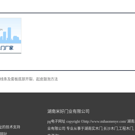
木门厂家
线条及套板底部开裂、起皮鼓泡方法
湖南米好门业有限公司
pg电子网址 copyright ©http://www.mihaomenye.com/
网址的技术支持
业有限公司 专业从事于
湖南实木门
,
长沙木门
,
工程木门
子网址