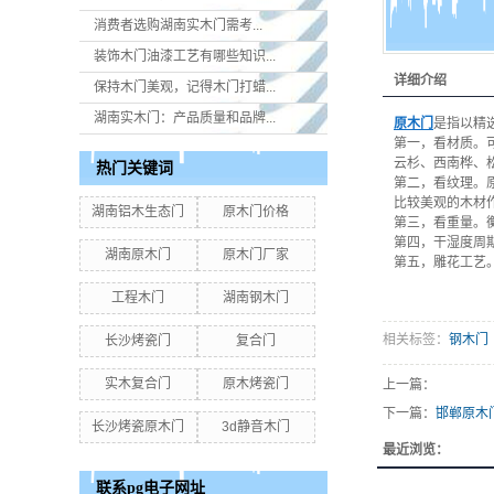
消费者选购湖南实木门​需考...
装饰木门油漆工艺有哪些知识...
详细介绍
保持木门美观，记得木门打蜡...
湖南实木门：产品质量和品牌...
原木门
是指以精
第一，看材质。
云杉、西南桦、
热门关键词
第二，看纹理。
比较美观的木材
湖南铝木生态门
原木门价格
第三，看重量。
第四，干湿度周
湖南原木门
原木门厂家
第五，雕花工艺
工程木门
湖南钢木门
相关标签：
钢木门
长沙烤瓷门
复合门
实木复合门
原木烤瓷门
上一篇：
下一篇：
邯郸原木
长沙烤瓷原木门
3d静音木门
最近浏览：
联系pg电子网址