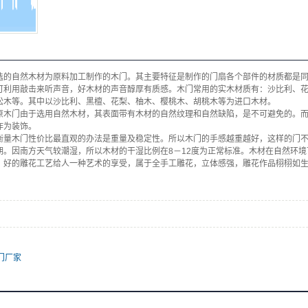
选的自然木材为原料加工制作的木门。其主要特征是制作的门扇各个部件的材质都是
可利用敲击来听声音，好木材的声音醇厚有质感。木门常用的实木材质有：沙比利、
松木等。其中以沙比利、黑檀、花梨、柚木、樱桃木、胡桃木等为进口木材。
原木门由于选用自然木材，其表面带有木材的自然纹理和自然缺陷，是不可避免的。
作为装饰。
衡量木门性价比最直观的办法是重量及稳定性。所以木门的手感越重越好，这样的门
期。因南方天气较潮湿，所以木材的干湿比例在8－12度为正常标准。木材在自然环境
。好的雕花工艺给人一种艺术的享受，属于全手工雕花，立体感强，雕花作品栩栩如
门厂家