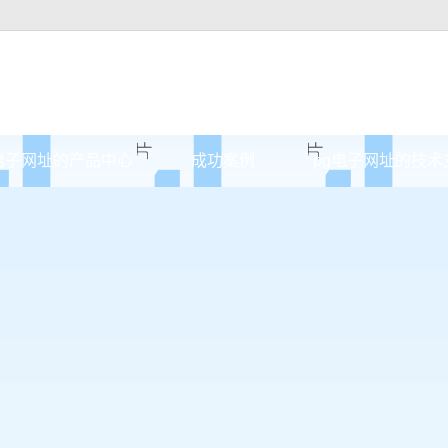
电子网址的产品中心
成功案例
pg电子网址的技术
邯郸原木门
案例展示
邯郸实木油漆门
邯郸实木3d静音门
邯郸烤瓷门
邯郸实木复合门
邯郸原木烤瓷门