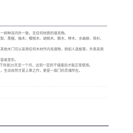
同一树种且内外一致，无任何材质的填充物。
花梨、黑檀、柚木、樱桃木、胡桃木、枫木、榉木、水曲柳、铁杉、
而其他木门可以采用任何木材作内充填物，例如人造板等，外表采用
不容易变形。
下存放20天至一个月，达到一定的干燥度后才能正常使用。
生，生动自然才是上乘之作，更是一扇门的灵魂所在。