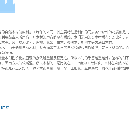
选的自然木材为原料加工制作的木门。其主要特征是制作的门扇各个部件的材质都是
可利用敲击来听声音，好木材的声音醇厚有质感。木门常用的实木材质有：沙比利、
松木等。其中以沙比利、黑檀、花梨、柚木、樱桃木、胡桃木等为进口木材。
原木门由于选用自然木材，其表面带有木材的自然纹理和自然缺陷，是不可避免的。
作为装饰。
衡量木门性价比最直观的办法是重量及稳定性。所以木门的手感越重越好，这样的门
期。因南方天气较潮湿，所以木材的干湿比例在8－12度为正常标准。木材在自然环境
。好的雕花工艺给人一种艺术的享受，属于全手工雕花，立体感强，雕花作品栩栩如
门厂家