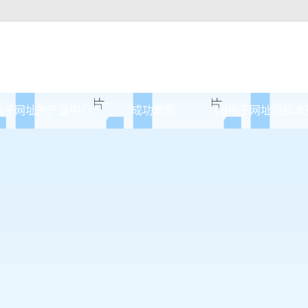
电子网址的产品中心
成功案例
pg电子网址的技术
无锡原木门
案例展示
无锡实木油漆门
无锡实木3d静音门
无锡烤瓷门
无锡实木复合门
无锡原木烤瓷门