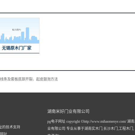
无锡原木门厂家
线条及套板底部开裂、起皮鼓泡方法
湖南米好门业有限公司
pg电子网址 copyright ©http://www.mihaomenye.com/
网址的技术支持
业有限公司 专业从事于
湖南实木门
,
长沙木门
,
工程木门
子网址