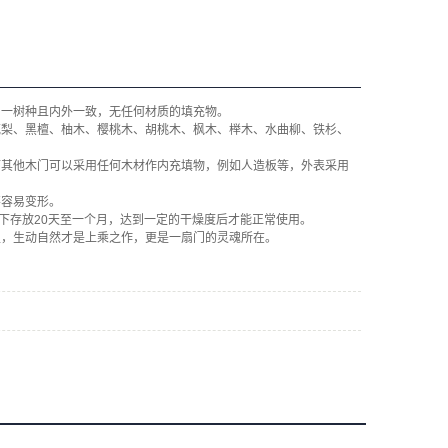
同一树种且内外一致，无任何材质的填充物。
花梨、黑檀、柚木、樱桃木、胡桃木、枫木、榉木、水曲柳、铁杉、
而其他木门可以采用任何木材作内充填物，例如人造板等，外表采用
不容易变形。
下存放20天至一个月，达到一定的干燥度后才能正常使用。
生，生动自然才是上乘之作，更是一扇门的灵魂所在。