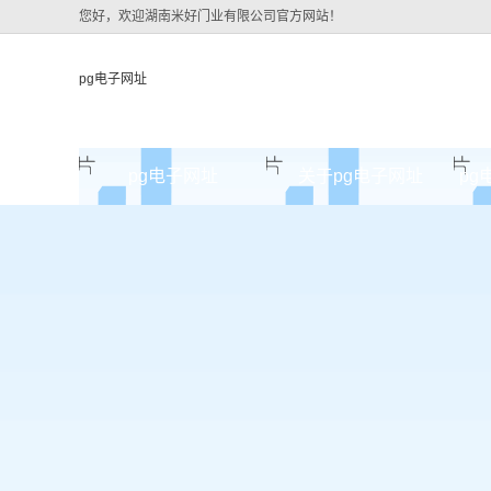
您好，欢迎湖南米好门业有限公司官方网站！
pg电子网址
pg电子网址
关于pg电子网址
pg
pg电子网址的简介
pg电子网址的文化
组织架构
公司团队
荣誉资质