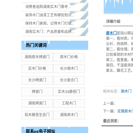
消费者选购湖南实木门​需考...
装饰木门油漆工艺有哪些知识...
详细介绍
保持木门美观，记得木门打蜡...
湖南实木门：产品质量和品牌...
原木门
是指以精
第一，看材质。
云杉、西南桦、
热门关键词
第二，看纹理。
比较美观的木材
湖南原木烤瓷门
原木门价格
第三，看重量。
第四，干湿度周
实木门价格
长沙钢木门
第五，雕花工艺
长沙烤瓷门
长沙复合门
相关标签：
钢木门
烤瓷门
实木3d静音门
湖南烤瓷门
工程木门
上一篇：
下一篇：
无锡原木
铝木静音生态门
湖南原木门
最近浏览：
联系pg电子网址