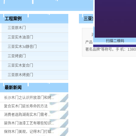
三亚实木油漆门
工程案例
三亚原木门
湖南米好门业有限公司公司
三亚实木油漆门
扫描二维码
产品；企业视产品质量为生命，严格
三亚实木3d静音门
著名品牌”等称号。手 机：13808
三亚烤瓷门
三亚实木复合门
三亚原木烤瓷门
最新新闻
长沙木门之认识开放漆门和烤...
复合实木门延长寿命的方法
消费者选购湖南实木门​需考...
装饰木门油漆工艺有哪些知识...
保持木门美观，记得木门打蜡...