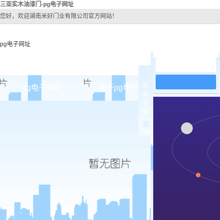
三亚实木油漆门-pg电子网址
您好，欢迎湖南米好门业有限公司官方网站！
pg电子网址
在线留言
在
pg电子网址
关于pg电子网址
pg电子网址
线
客
pg电子网址的简介
三亚原
服
pg电子网址的文化
三亚实木
组织架构
三亚实木3
公司团队
三亚烤
荣誉资质
三亚实木
三亚原木