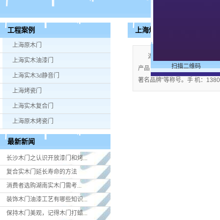
上海烤瓷门
工程案例
上海原木门
湖南米好门业有限公司公司
上海实木油漆门
扫描二维码
产品；企业视产品质量为生命，严格
上海实木3d静音门
著名品牌”等称号。手 机：13808
上海烤瓷门
上海实木复合门
上海原木烤瓷门
最新新闻
长沙木门之认识开放漆门和烤...
复合实木门延长寿命的方法
消费者选购湖南实木门​需考...
装饰木门油漆工艺有哪些知识...
保持木门美观，记得木门打蜡...