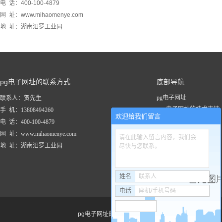
电 话：400-100-4879
网 址：www.mihaomenye.com
地 址：湖南汨罗工业园
pg电子网址的联系方式
底部导航
pg电子网址
联系人：贺先生
pg电子网址的技术支持
手 机：13808494260
欢迎给我们留言
关于pg电子网址
电 话：400-100-4879
新闻资讯
网 址：www.mihaomenye.com
请在此输入留言内容，我们会
pg电子网址的产品中心
地 址：湖南汨罗工业园
尽快与您联系。
联系pg电子网址
工程案例
姓名
联系人
电话
座机/手机号码
pg电子网址的友情链接：