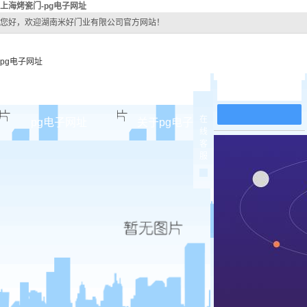
上海烤瓷门-pg电子网址
您好，欢迎湖南米好门业有限公司官方网站！
pg电子网址
在线留言
在
pg电子网址
关于pg电子网址
pg电子网址
线
客
pg电子网址的简介
上海原
服
pg电子网址的文化
上海实木
组织架构
上海实木3
公司团队
上海烤
荣誉资质
上海实木
上海原木