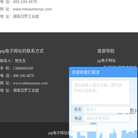
电 话：400-100-4879
网 址：www.mihaomenye.com
地 址：湖南汨罗工业园
pg电子网址的联系方式
底部导航
pg电子网址
联系人：贺先生
pg电子网址的技术支持
手 机：13808494260
欢迎给我们留言
关于pg电子网址
电 话：400-100-4879
新闻资讯
网 址：www.mihaomenye.com
请在此输入留言内容，我们会
pg电子网址的产品中心
地 址：湖南汨罗工业园
尽快与您联系。
联系pg电子网址
工程案例
姓名
联系人
电话
座机/手机号码
pg电子网址的友情链接：