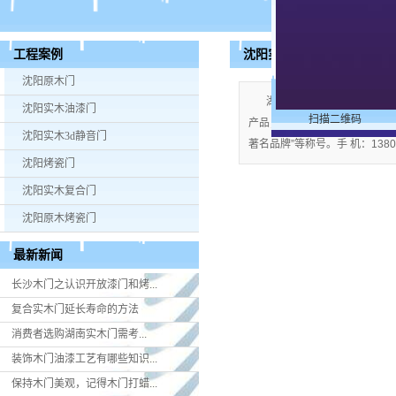
沈阳实木复合门
工程案例
沈阳原木门
湖南米好门业有限公司公司
沈阳实木油漆门
扫描二维码
产品；企业视产品质量为生命，严格
沈阳实木3d静音门
著名品牌”等称号。手 机：13808
沈阳烤瓷门
沈阳实木复合门
沈阳原木烤瓷门
最新新闻
长沙木门之认识开放漆门和烤...
复合实木门延长寿命的方法
消费者选购湖南实木门​需考...
装饰木门油漆工艺有哪些知识...
保持木门美观，记得木门打蜡...