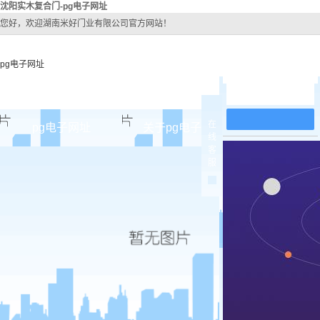
沈阳实木复合门-pg电子网址
您好，欢迎湖南米好门业有限公司官方网站！
pg电子网址
在线留言
在
pg电子网址
关于pg电子网址
pg电子网址
线
客
pg电子网址的简介
沈阳原
服
pg电子网址的文化
沈阳实木
组织架构
沈阳实木3
公司团队
沈阳烤
荣誉资质
沈阳实木
沈阳原木