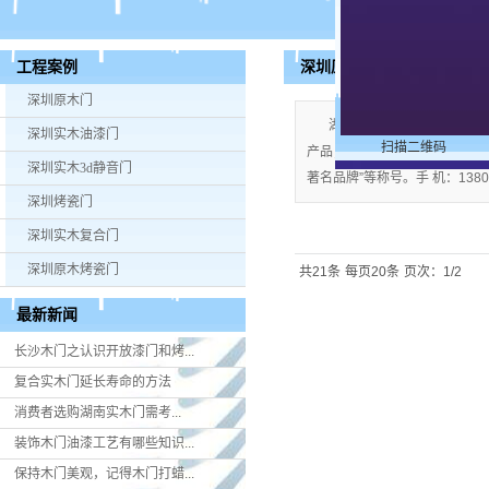
深圳原木烤瓷门
工程案例
深圳原木门
湖南米好门业有限公司公司
深圳实木油漆门
扫描二维码
产品；企业视产品质量为生命，严格
深圳实木3d静音门
著名品牌”等称号。手 机：13808
深圳烤瓷门
深圳实木复合门
深圳原木烤瓷门
共21条
每页20条
页次：1/2
最新新闻
长沙木门之认识开放漆门和烤...
复合实木门延长寿命的方法
消费者选购湖南实木门​需考...
装饰木门油漆工艺有哪些知识...
保持木门美观，记得木门打蜡...