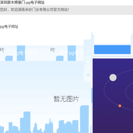
深圳原木烤瓷门-pg电子网址
您好，欢迎湖南米好门业有限公司官方网站！
pg电子网址
在线留言
在
pg电子网址
关于pg电子网址
pg电子网址
线
客
pg电子网址的简介
深圳原
服
pg电子网址的文化
深圳实木
组织架构
深圳实木3
公司团队
深圳烤
荣誉资质
深圳实木
深圳原木