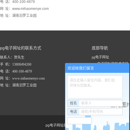
电 话：400-100-4879
网 址：www.mihaomenye.com
地 址：湖南汨罗工业园
pg电子网址的联系方式
底部导航
pg电子网址
联系人：贺先生
pg电子网址的技术支持
手 机：13808494260
欢迎给我们留言
关于pg电子网址
电 话：400-100-4879
新闻资讯
网 址：www.mihaomenye.com
请在此输入留言内容，我们会
pg电子网址的产品中心
地 址：湖南汨罗工业园
尽快与您联系。
联系pg电子网址
工程案例
姓名
联系人
电话
座机/手机号码
pg电子网址的友情链接：