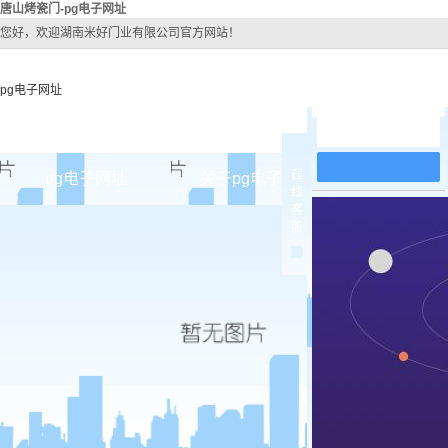
唐山烤瓷门-pg电子网址
您好，欢迎湖南米好门业有限公司官方网站！
pg电子网址
在线留言
在
pg电子网址
关于pg电子网址
pg电子网址
线
客
pg电子网址的简介
唐山原
服
pg电子网址的文化
唐山实木
组织架构
唐山实木3
公司团队
唐山烤
荣誉资质
唐山实木
唐山原木