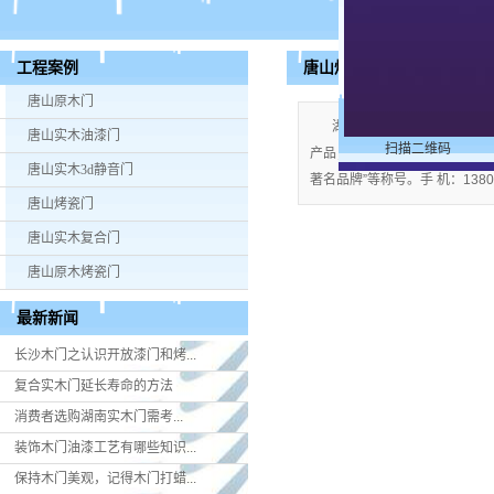
唐山烤瓷门
工程案例
唐山原木门
湖南米好门业有限公司公司
唐山实木油漆门
扫描二维码
产品；企业视产品质量为生命，严格
唐山实木3d静音门
著名品牌”等称号。手 机：13808
唐山烤瓷门
唐山实木复合门
唐山原木烤瓷门
最新新闻
长沙木门之认识开放漆门和烤...
复合实木门延长寿命的方法
消费者选购湖南实木门​需考...
装饰木门油漆工艺有哪些知识...
保持木门美观，记得木门打蜡...