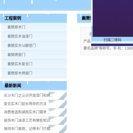
襄樊实木3d静音门
工程案例
襄樊原木门
湖南米好门业有限公司公司
襄樊实木油漆门
扫描二维码
产品；企业视产品质量为生命，严格
襄樊实木3d静音门
著名品牌”等称号。手 机：13808
襄樊烤瓷门
襄樊实木复合门
襄樊原木烤瓷门
最新新闻
长沙木门之认识开放漆门和烤...
复合实木门延长寿命的方法
消费者选购湖南实木门​需考...
装饰木门油漆工艺有哪些知识...
保持木门美观，记得木门打蜡...