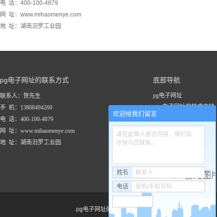
电 话：400-100-4879
网 址：www.mihaomenye.com
地 址：湖南汨罗工业园
pg电子网址的联系方式
底部导航
pg电子网址
联系人：贺先生
pg电子网址的技术支持
手 机：13808494260
欢迎给我们留言
关于pg电子网址
电 话：400-100-4879
新闻资讯
网 址：www.mihaomenye.com
请在此输入留言内容，我们会
pg电子网址的产品中心
地 址：湖南汨罗工业园
尽快与您联系。
联系pg电子网址
工程案例
姓名
联系人
电话
座机/手机号码
pg电子网址的友情链接：