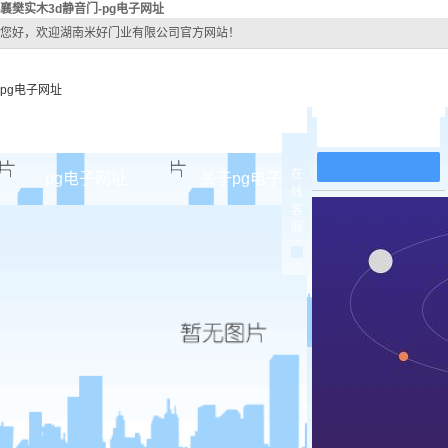
襄樊实木3d静音门-pg电子网址
您好，欢迎湖南米好门业有限公司官方网站！
pg电子网址
在线留言
在
pg电子网址
关于pg电子网址
pg电子网址
线
客
pg电子网址的简介
襄樊原
服
pg电子网址的文化
襄樊实木
组织架构
襄樊实木3
公司团队
襄樊烤
荣誉资质
襄樊实木
襄樊原木