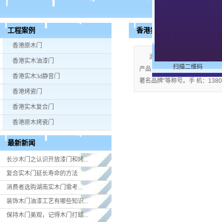
香港实木油漆门
工程案例
香港原木门
湖南米好门业有限公司公司
香港实木油漆门
扫描二维码
产品；企业视产品质量为生命，严格
香港实木3d静音门
著名品牌”等称号。手 机：13808
香港烤瓷门
香港实木复合门
香港原木烤瓷门
最新新闻
长沙木门之认识开放漆门和烤...
复合实木门延长寿命的方法
消费者选购湖南实木门​需考...
装饰木门油漆工艺有哪些知识...
保持木门美观，记得木门打蜡...