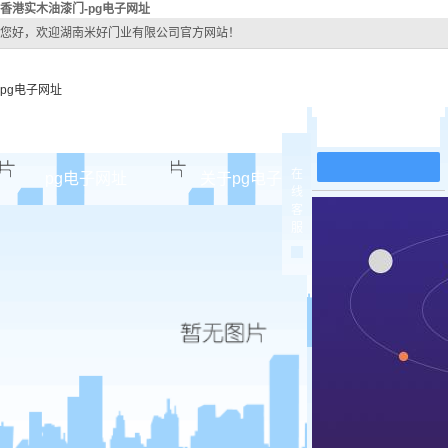
香港实木油漆门-pg电子网址
您好，欢迎湖南米好门业有限公司官方网站！
pg电子网址
在线留言
在
pg电子网址
关于pg电子网址
pg电子网址
线
客
pg电子网址的简介
香港原
服
pg电子网址的文化
香港实木
组织架构
香港实木3
公司团队
香港烤
荣誉资质
香港实木
香港原木