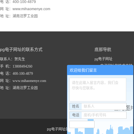
电 话：400-100-4879
网 址：www.mihaomenye.com
地 址：湖南汨罗工业园
pg电子网址的联系方式
底部导航
pg电子网址
联系人：贺先生
pg电子网址的技术支持
手 机：13808494260
欢迎给我们留言
关于pg电子网址
电 话：400-100-4879
新闻资讯
网 址：www.mihaomenye.com
请在此输入留言内容，我们会
pg电子网址的产品中心
地 址：湖南汨罗工业园
尽快与您联系。
联系pg电子网址
工程案例
姓名
联系人
电话
座机/手机号码
pg电子网址的友情链接：