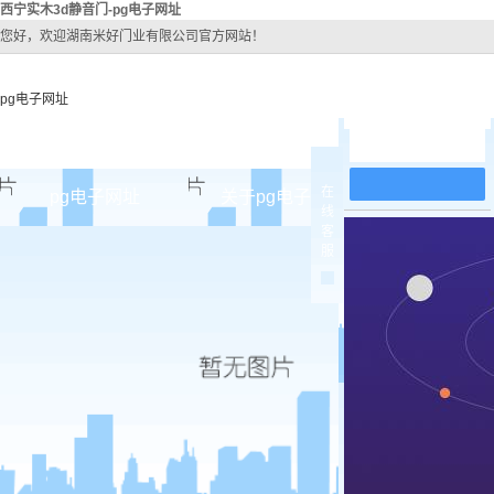
西宁实木3d静音门-pg电子网址
您好，欢迎湖南米好门业有限公司官方网站！
pg电子网址
在线留言
在
pg电子网址
关于pg电子网址
pg电子网址
线
客
pg电子网址的简介
西宁原
服
pg电子网址的文化
西宁实木
组织架构
西宁实木3
公司团队
西宁烤
荣誉资质
西宁实木
西宁原木