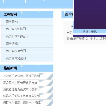
西宁实木3d静音门
工程案例
西宁原木门
湖南米好门业有限公司公司
西宁实木油漆门
扫描二维码
产品；企业视产品质量为生命，严格
西宁实木3d静音门
著名品牌”等称号。手 机：13808
西宁烤瓷门
西宁实木复合门
西宁原木烤瓷门
最新新闻
长沙木门之认识开放漆门和烤...
复合实木门延长寿命的方法
消费者选购湖南实木门​需考...
装饰木门油漆工艺有哪些知识...
保持木门美观，记得木门打蜡...