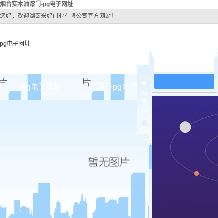
烟台实木油漆门-pg电子网址
您好，欢迎湖南米好门业有限公司官方网站！
pg电子网址
在线留言
在
pg电子网址
关于pg电子网址
pg电子网址
线
客
pg电子网址的简介
烟台原
服
pg电子网址的文化
烟台实木
组织架构
烟台实木3
公司团队
烟台烤
荣誉资质
烟台实木
烟台原木