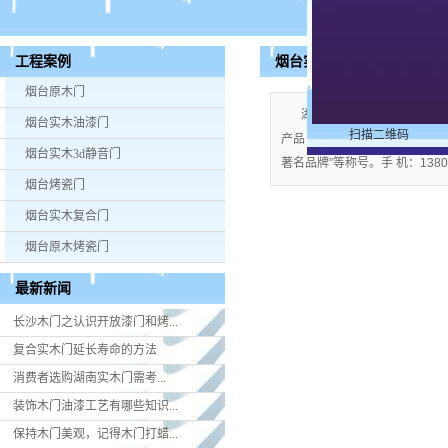
烟台实木油漆门
工程案例
烟台原木门
湖南米好门业有限公司公司
烟台实木油漆门
扫描二维码
产品；企业视产品质量为生命，严格
烟台实木3d静音门
著名品牌”等称号。手 机：13808
烟台烤瓷门
烟台实木复合门
烟台原木烤瓷门
最新新闻
长沙木门之认识开放漆门和烤...
复合实木门延长寿命的方法
消费者选购湖南实木门​需考...
装饰木门油漆工艺有哪些知识...
保持木门美观，记得木门打蜡...