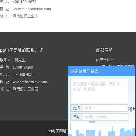
电 话：400-100-4879
网 址：www.mihaomenye.com
地 址：湖南汨罗工业园
pg电子网址的联系方式
底部导航
pg电子网址
联系人：贺先生
pg电子网址的技术支持
手 机：13808494260
欢迎给我们留言
关于pg电子网址
电 话：400-100-4879
新闻资讯
网 址：www.mihaomenye.com
请在此输入留言内容，我们会
pg电子网址的产品中心
地 址：湖南汨罗工业园
尽快与您联系。
联系pg电子网址
工程案例
姓名
联系人
电话
座机/手机号码
pg电子网址的友情链接：