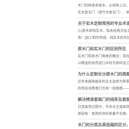
木门的种类有很多，从结构上分
实木复合门（或竹木复合门）、
关于实木定制常用的专业术
(1)原木即纯实木，指未经再次
等）]加工制作而成。纯实木的木
原木门和实木门的区别所在
实木门和原木门两者的概念：现
以精选的自然进口木材为原料加
为什么定制长沙原木门的周
近年来越来越多的业主选择为新
的背后消费者们也有一些困惑——
解决烤漆套装门的线条及套
日常装饰过程中，许多业主或装
原因有：使用的资料质量不合格
木门的分类及高低端的区分