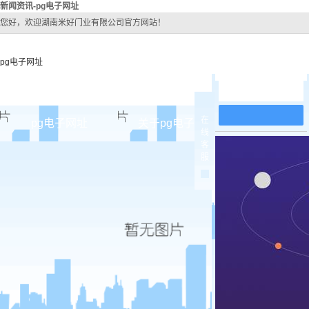
新闻资讯-pg电子网址
您好，欢迎湖南米好门业有限公司官方网站！
pg电子网址
在线留言
在
pg电子网址
关于pg电子网址
pg电子网址
线
客
pg电子网址的简介
原木
服
pg电子网址的文化
实木油
组织架构
实木3d
公司团队
烤瓷
荣誉资质
实木复
原木烤