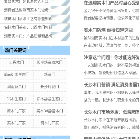
复合实木门延长寿命的方法
在选购实木门产品时当心受
消费者选购湖南实木门​需考...
金九银十不仅是黄金出售期，也
费者越要坚持镇定，需求深化了
装饰木门油漆工艺有哪些知识...
保持木门美观，记得木门打蜡...
实木门防潮 你得知道这些
湖南实木门：产品质量和品牌...
虽然湖南实木门在木材加工的过
在南边区域，湿润气候一到，整个
热门关键词
注意这个问题！你才能选好
工程木门
长沙烤瓷原木门
选湖南实木门的一起不要忽视油
小技巧，就能轻松打造迷人家居
湖南铝木生态门
烤瓷门
长沙木门营销 满足消费者需
湖南复合门
长沙烤瓷门
本年，我国建材职业相继迈入蓬
铝木生态门
铝木静音生态门
战的一起，长沙木门职业未来的
原木门厂家
实木3d静音木门
长沙木门市场矛盾：低端堵塞
长沙木门职业在不断开展包围后
实木门厂家
钢木门厂家
翻开商场、抓获消费者的心，能