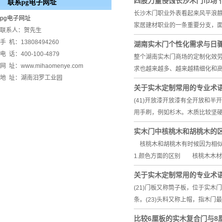
四股力量侵蚀长沙木门市场 
联系pg电子网址
长沙木门职业外表看起来风平浪
pg电子网址
家居建材职业的一条重要分支，
联系人：贺先生
手 机：13808494260
湖南实木门个性化需求与日骤
电 话：400-100-4879
整个湖南实木门商场的定制化效
网 址：www.mihaomenye.com
求也越来越多、越来越精细化和
地 址：湖南汨罗工业园
关于实木定制常用的专业术
(41)开放漆开放漆有全开放和
用手刷，例如杉木。木质比较坚
实木门中核桃木和胡桃木的
核桃木和胡桃木有时候因为相似
1.颜色方面的区别 核桃木木材
关于实木定制常用的专业术
(21)门板又称筒子板，位于实
条。(23)头料又称上帽，指木门
比较6厘板的实木复合门与8