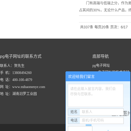
门有高端与低端之分，作为类别
占其间的30%，无论什么产品，
共337条
每页20条
页次：6/17
pg电子网址的联系方式
底部导航
pg电子网址
联系人：贺先生
pg电子网址的技术支持
手 机：13808494260
欢迎给我们留言
关于pg电子网址
电 话：400-100-4879
新闻资讯
网 址：www.mihaomenye.com
请在此输入留言内容，我们会
pg电子网址的产品中心
地 址：湖南汨罗工业园
尽快与您联系。
联系pg电子网址
工程案例
姓名
联系人
电话
座机/手机号码