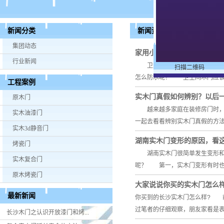
新闻资讯
新闻分类
集团动态
家用小常识！卫生间木门应
行业新闻
卫生间是家中最潮湿的一个场所
扫描二维码
怎么防水呢？ 卫生间木门应
工程案例
实木门真假如何辨别？以后
原木门
越来越多家庭在装修房门时，都
实木油漆门
一起去看看辨别实木门真假的方
实木3d静音门
湖南实木门变形的原因，看
烤瓷门
湖南实木门很简单发生变形和开
实木复合门
呢？ 第一，实木门变形有时也
原木烤瓷门
大家说说你买的实木门怎么
最新新闻
你买到的长沙实木门怎么样? 
过笔者的仔细观察，朋友家看是
长沙木门之认识开放漆门和烤...