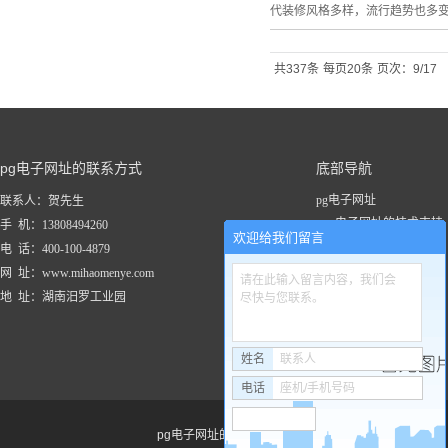
代装修风格多样，流行趋势也多变
共337条
每页20条
页次：9/17
pg电子网址的联系方式
底部导航
pg电子网址
联系人：贺先生
pg电子网址的技术支持
手 机：13808494260
欢迎给我们留言
关于pg电子网址
电 话：400-100-4879
新闻资讯
网 址：www.mihaomenye.com
请在此输入留言内容，我们会
pg电子网址的产品中心
地 址：湖南汨罗工业园
尽快与您联系。
联系pg电子网址
工程案例
姓名
联系人
电话
座机/手机号码
pg电子网址的友情链接：