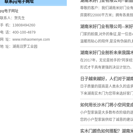
湖南米好门业有限公司--新
联系pg电子网址
尊敬的客户：我们湖南米好门业有
pg电子网址
房面积22000平方米；拥有各类
联系人：贺先生
手 机：13808494260
湖南米好门业有限公司--米
电 话：400-100-4879
门家的脸面,对外的象征,是一位忠
网 址：www.mihaomenye.com
温暖而贴心的陪伴,是没有伪装的
地 址：湖南汨罗工业园
湖南米好门业剖析未来我国
在2017年，无论是抢手的“同享
形式才干具有更强的决议计划力
日子越来越好，人们对于湖
日子质量的提高是人类永久的追求
下来湖南实木门为您带来选好家
如何用长沙木门将小空间变
小户型家装是大多数布衣阶级的
您的小户型家装供给了诚恳的建
实木门颜色如何搭配？湖南