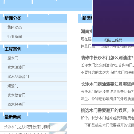
新闻资讯
新闻分类
集团动态
湖南实木门告诉你如何选购
行业新闻
现在建材家居市场上一般木门的价
扫描二维码
体是门扇，门扇的价格是根据材
工程案例
装修中长沙木门怎么刷油漆?
原木门
长沙木门怎么刷油漆?1,首先吧
实木油漆门
不要打磨的太厉害,保持木门原来
实木3d静音门
长沙木门​刷油漆要注意哪些
烤瓷门
长沙木门刷油漆要注意哪些问题?
实木复合门
灰尘、杂物也影响刷漆的外观质量
原木烤瓷门
挑选木门需要避开的误区，
最新新闻
如今，长沙木门越来越受到消费
一下那些挑选木门需要避开的误
长沙木门之认识开放漆门和烤...