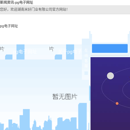
新闻资讯-pg电子网址
您好，欢迎湖南米好门业有限公司官方网站！
pg电子网址
在线留言
在
pg电子网址
关于pg电子网址
pg电子网址
线
客
pg电子网址的简介
原木
服
pg电子网址的文化
实木油
组织架构
实木3d
公司团队
烤瓷
荣誉资质
实木复
原木烤