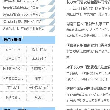
复合实木门延长寿命的方法
长沙木门​窗安装和塑料门传
消费者选购湖南实木门​需考...
一、长沙木门窗安装门窗宜在木
成批生产时，应先制作一樘实样
装饰木门油漆工艺有哪些知识...
保持木门美观，记得木门打蜡...
湖南工程木门浅析“共享工厂
湖南实木门：产品质量和品牌...
我国的家居职业，进入的门槛低
的品牌发现总能找到比自己价格
热门关键词
消费者选购湖南实木门​需考
实木门厂家
原木门价格
消费者选购湖南实木门需考虑的
效
湖南实木门
实木油漆门
对于长沙木门消费者关注度
长沙原木烤瓷门
湖南原木门
由于接到一个项目需求对木门职业
铝木静音生态门
原木门
等职业），得到了161份（其间80
工程木门
长沙铝木生态门
透过中国家居产业品牌创新
2017年我国家居工业迎来了新
长沙烤瓷门
烤瓷门
的技能趋势?怎么以互联网视角及