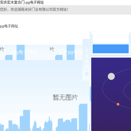
安庆实木复合门-pg电子网址
您好，欢迎湖南米好门业有限公司官方网站！
pg电子网址
在线留言
在
pg电子网址
关于pg电子网址
pg电子网址
线
客
pg电子网址的简介
安庆原
服
pg电子网址的文化
安庆实木
组织架构
安庆实木3
公司团队
安庆烤
荣誉资质
安庆实木
安庆原木