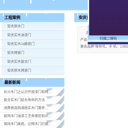
安庆实木复合门
工程案例
安庆原木门
湖南米好门业有限公司公司
安庆实木油漆门
扫描二维码
产品；企业视产品质量为生命，严格
安庆实木3d静音门
著名品牌”等称号。手 机：13808
安庆烤瓷门
安庆实木复合门
安庆原木烤瓷门
最新新闻
长沙木门之认识开放漆门和烤...
复合实木门延长寿命的方法
消费者选购湖南实木门​需考...
装饰木门油漆工艺有哪些知识...
保持木门美观，记得木门打蜡...