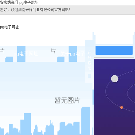
安庆烤瓷门-pg电子网址
您好，欢迎湖南米好门业有限公司官方网站！
pg电子网址
在线留言
在
pg电子网址
关于pg电子网址
pg电子网址
线
客
pg电子网址的简介
安庆原
服
pg电子网址的文化
安庆实木
组织架构
安庆实木3
公司团队
安庆烤
荣誉资质
安庆实木
安庆原木