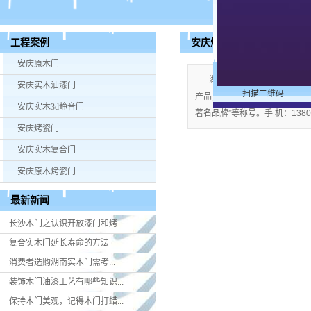
安庆烤瓷门
工程案例
安庆原木门
湖南米好门业有限公司公司
安庆实木油漆门
扫描二维码
产品；企业视产品质量为生命，严格
安庆实木3d静音门
著名品牌”等称号。手 机：13808
安庆烤瓷门
安庆实木复合门
安庆原木烤瓷门
最新新闻
长沙木门之认识开放漆门和烤...
复合实木门延长寿命的方法
消费者选购湖南实木门​需考...
装饰木门油漆工艺有哪些知识...
保持木门美观，记得木门打蜡...