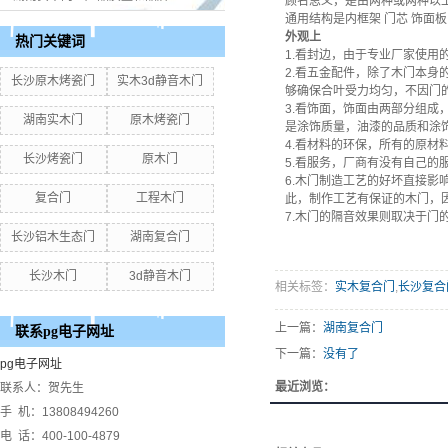
顾名思义，是由两种或两种以
通用结构是内框架 门芯 饰面
外观上
热门关键词
1.看封边，由于专业厂家使
2.看五金配件，除了木门本
长沙原木烤瓷门
实木3d静音木门
够确保合叶受力均匀，不因门
3.看饰面，饰面由两部分组
湖南实木门
原木烤瓷门
是涂饰质量，油漆的品质和涂
4.看材料的环保，所有的原
长沙烤瓷门
原木门
5.看服务，厂商有没有自己
6.木门制造工艺的好坏直接
复合门
工程木门
此，制作工艺有保证的木门，
7.木门的隔音效果则取决于
长沙铝木生态门
湖南复合门
长沙木门
3d静音木门
相关标签：
实木复合门
,
长沙复合
上一篇：
湖南复合门
联系pg电子网址
下一篇：
没有了
pg电子网址
最近浏览：
联系人：贺先生
手 机：13808494260
电 话：400-100-4879