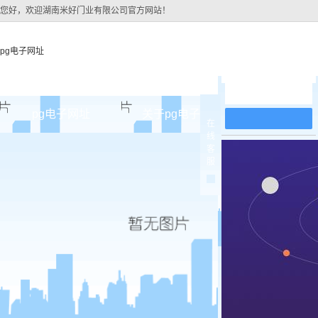
您好，欢迎湖南米好门业有限公司官方网站！
pg电子网址
在线留言
pg电子网址
关于pg电子网址
pg电子网址
在
线
pg电子网址的简介
原木
客
服
pg电子网址的文化
实木油
组织架构
实木3d
公司团队
烤瓷
荣誉资质
实木复
原木烤