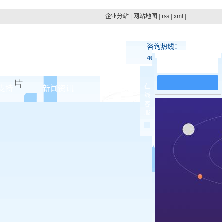
企业分站
|
网站地图
|
rss
|
xml
|
咨询热线：
400-100-4879
在线留言
在
支持
新闻资讯
联系pg电子网址
线
客
集团动态
服
>
行业新闻