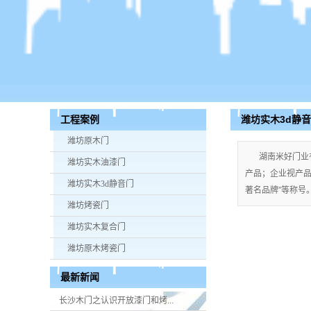
潍坊实木3d静
工程案例
潍坊原木门
湖南米好门业
潍坊实木油漆门
产品；企业视产品质
潍坊实木3d静音门
著名品牌”等称号。手
潍坊烤瓷门
潍坊实木复合门
潍坊原木烤瓷门
最新新闻
长沙木门之认识开放漆门和烤...