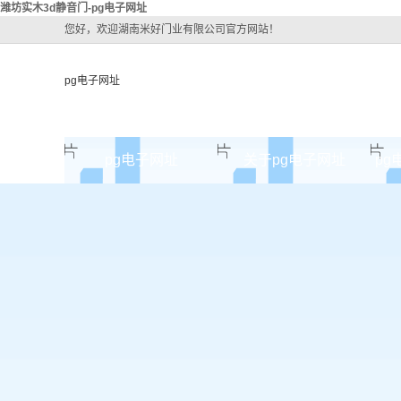
潍坊实木3d静音门-pg电子网址
您好，欢迎湖南米好门业有限公司官方网站！
pg电子网址
pg电子网址
关于pg电子网址
pg
pg电子网址的简介
pg电子网址的文化
组织架构
公司团队
荣誉资质