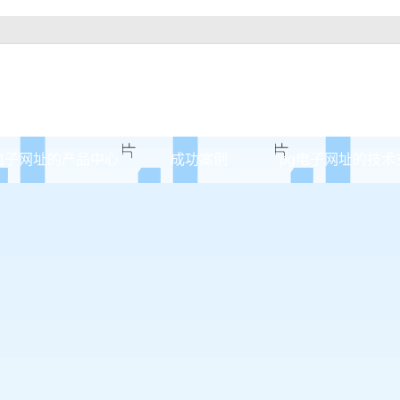
电子网址的产品中心
成功案例
pg电子网址的技术
潍坊原木门
案例展示
潍坊实木油漆门
潍坊实木3d静音门
潍坊烤瓷门
潍坊实木复合门
潍坊原木烤瓷门