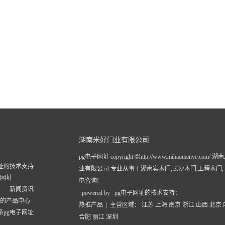
湖南米好门业有限公司
pg电子网址 copyright ©http://www.mihaomenye.com/
网址的技术支持
业有限公司 专业从事于
湖南实木门
,
长沙木门
,
工程木门
子网址
电咨询!
新闻资讯
powered by pg电子网址的技术支持：
址的产品中心
热推产品
| 主营区域：
江苏
上海
南京
浙江
山西
北京
系pg电子网址
合肥
丽江
深圳