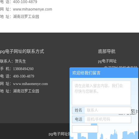
电 话：400-100-4879
网 址：www.mihaomenye.com
地 址：湖南汨罗工业园
pg电子网址的联系方式
底部导航
pg电子网址
联系人：贺先生
pg电子网址的技术支持
手 机：13808494260
欢迎给我们留言
关于pg电子网址
电 话：400-100-4879
新闻资讯
网 址：www.mihaomenye.com
请在此输入留言内容，我们会
pg电子网址的产品中心
地 址：湖南汨罗工业园
尽快与您联系。
联系pg电子网址
工程案例
姓名
联系人
电话
座机/手机号码
pg电子网址的友情链接：