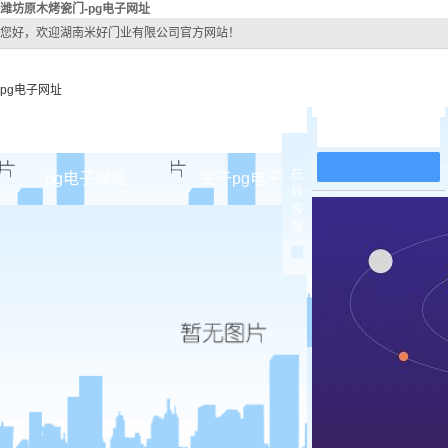
潍坊原木烤瓷门-pg电子网址
您好，欢迎湖南米好门业有限公司官方网站！
pg电子网址
在线留言
在
pg电子网址
关于pg电子网址
pg电子网址
线
客
pg电子网址的简介
潍坊原
服
pg电子网址的文化
潍坊实木
组织架构
潍坊实木3
公司团队
潍坊烤
荣誉资质
潍坊实木
潍坊原木