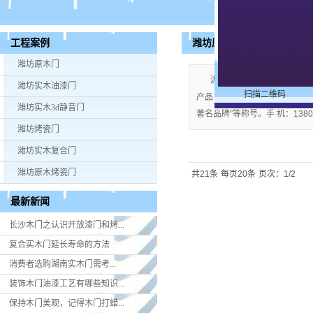
潍坊原木烤瓷门
工程案例
潍坊原木门
湖南米好门业有限公司公司
潍坊实木油漆门
扫描二维码
产品；企业视产品质量为生命，严格
潍坊实木3d静音门
著名品牌”等称号。手 机：13808
潍坊烤瓷门
潍坊实木复合门
潍坊原木烤瓷门
共21条
每页20条
页次：1/2
最新新闻
长沙木门之认识开放漆门和烤...
复合实木门延长寿命的方法
消费者选购湖南实木门​需考...
装饰木门油漆工艺有哪些知识...
保持木门美观，记得木门打蜡...