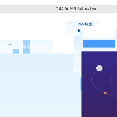
企业分站
|
网站地图
|
rss
|
xml
|
咨询热线：
400-100-4879
在线留言
在
支持
新闻资讯
联系pg电子网址
线
客
集团动态
服
>
行业新闻