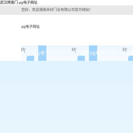
武汉烤瓷门-pg电子网址
您好，欢迎湖南米好门业有限公司官方网站！
pg电子网址
pg电子网址
关于pg电子网址
pg
pg电子网址的简介
pg电子网址的文化
组织架构
公司团队
荣誉资质