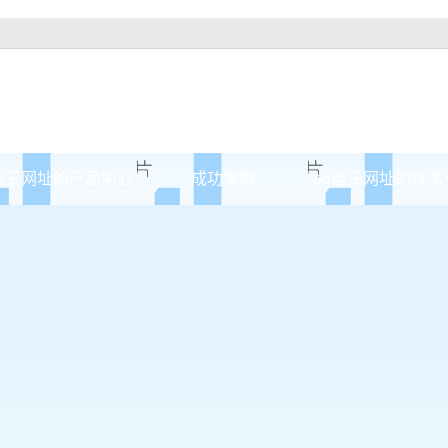
电子网址的产品中心
成功案例
pg电子网址的技术
武汉原木门
案例展示
武汉实木油漆门
武汉实木3d静音门
武汉烤瓷门
武汉实木复合门
武汉原木烤瓷门