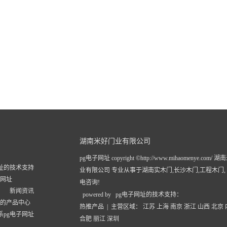
湖南米好门业有限公司
pg电子网址 copyright ©http://www.mihaomenye.com/
网址的技术支持
业有限公司 专业从事于
湖南实木门
,
长沙木门
,
工程木门
子网址
电咨询!
新闻资讯
powered by pg电子网址的技术支持：
址的产品中心
热推产品
| 主营区域：
江苏
上海
南京
浙江
山西
北京
系pg电子网址
合肥
丽江
深圳