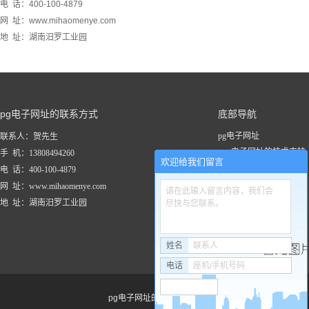
电 话：400-100-4879
网 址：www.mihaomenye.com
地 址：湖南汨罗工业园
pg电子网址的联系方式
底部导航
pg电子网址
联系人：贺先生
pg电子网址的技术支持
手 机：13808494260
欢迎给我们留言
关于pg电子网址
电 话：400-100-4879
新闻资讯
网 址：www.mihaomenye.com
请在此输入留言内容，我们会
pg电子网址的产品中心
地 址：湖南汨罗工业园
尽快与您联系。
联系pg电子网址
工程案例
姓名
联系人
电话
座机/手机号码
pg电子网址的友情链接：