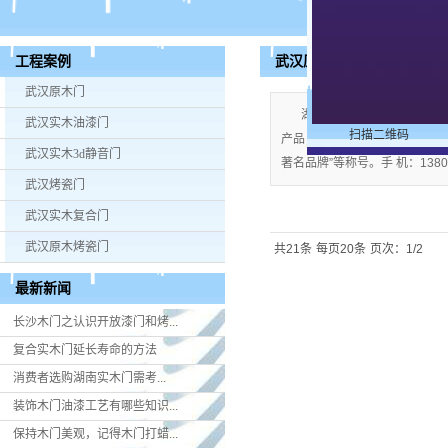
武汉原木烤瓷门
工程案例
武汉原木门
湖南米好门业有限公司公司
武汉实木油漆门
扫描二维码
产品；企业视产品质量为生命，严格
武汉实木3d静音门
著名品牌”等称号。手 机：13808
武汉烤瓷门
武汉实木复合门
武汉原木烤瓷门
共21条
每页20条
页次：1/2
最新新闻
长沙木门之认识开放漆门和烤...
复合实木门延长寿命的方法
消费者选购湖南实木门​需考...
装饰木门油漆工艺有哪些知识...
保持木门美观，记得木门打蜡...