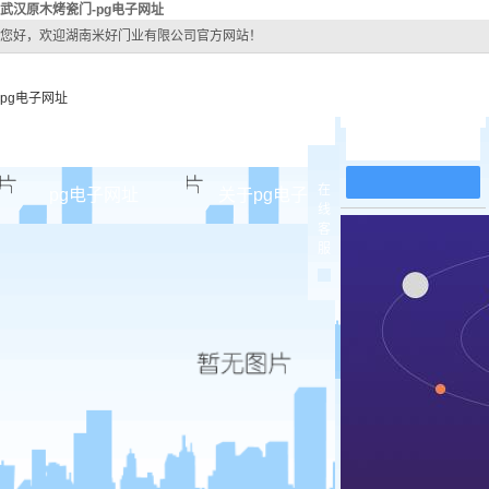
武汉原木烤瓷门-pg电子网址
您好，欢迎湖南米好门业有限公司官方网站！
pg电子网址
在线留言
在
pg电子网址
关于pg电子网址
pg电子网址
线
客
pg电子网址的简介
武汉原
服
pg电子网址的文化
武汉实木
组织架构
武汉实木3
公司团队
武汉烤
荣誉资质
武汉实木
武汉原木